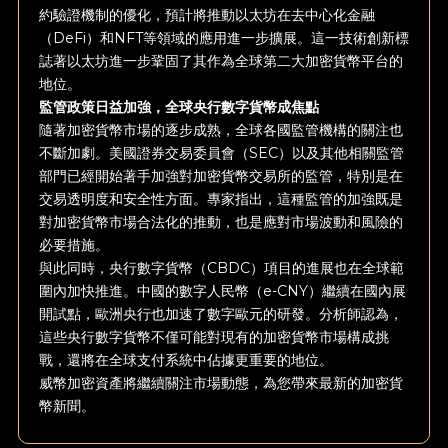
約驗證機制的優化，預計將推動以太坊在去中心化金融
（DeFi）和NFT等領域的應用進一步擴展。這一技術創新標
誌著以太坊進一步鞏固了其作為全球第二大加密貨幣平台的
地位。
監管政策日益加強，全球央行數字貨幣成焦點
隨著加密貨幣市場的逐步成熟，全球各國監管機構的關注也
不斷加劇。美國證券交易委員會（SEC）以及其他相關監管
部門已經開始著手加強對加密貨幣交易所的監管，特別是在
交易透明度和安全性方面。專家指出，這種監管的加強既是
對加密貨幣市場合法化的推動，也是應對市場波動和風險的
必要措施。
與此同時，央行數字貨幣（CBDC）項目的進展也在全球範
圍內加快推進。中國的數字人民幣（e-CNY）繼續在國內展
開試點，歐洲央行也加速了數字歐元的研發。分析師認為，
這些央行數字貨幣不僅可能對現有的加密貨幣市場構成挑
戰，還將在全球支付系統中佔據更重要的地位。
威幣加密資產將繼續關注市場動態，為您帶來最新的加密貨
幣新聞。