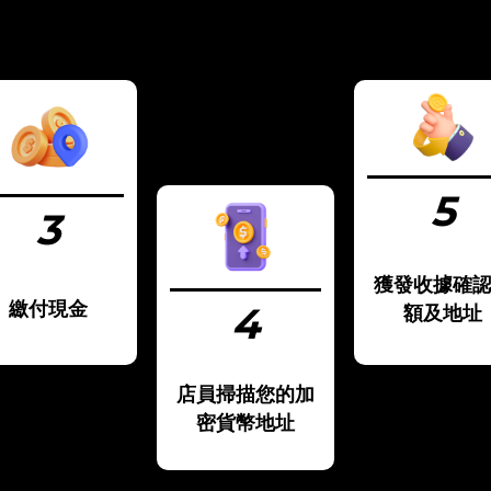
5
3
獲發收據確
繳付現金
4
額及地址
店員掃描您的加
密貨幣地址