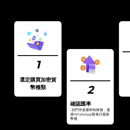
1
選定購買加密貨
2
幣種類
確認匯率
-到門市查看即時牌價，通
過WhatsApp取每日最新
幣價