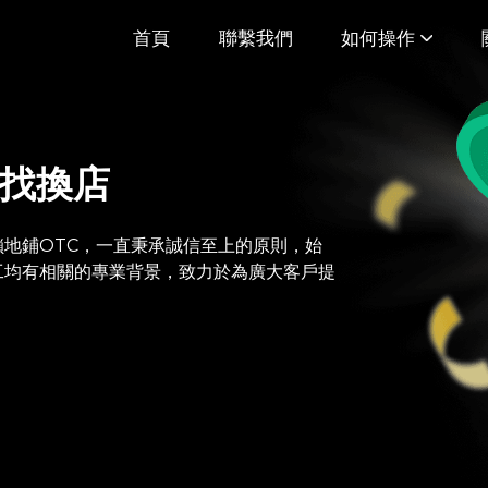
首頁
聯繫我們
如何操作
幣找換店
地鋪OTC，一直秉承誠信至上的原則，始
工均有相關的專業背景，致力於為廣大客戶提