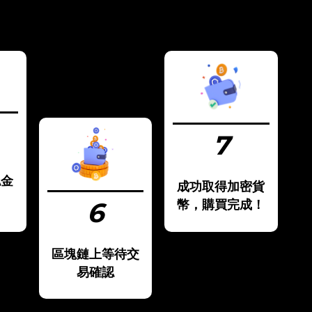
7
認金
成功取得加密貨
6
幣，購買完成！
區塊鏈上等待交
易確認